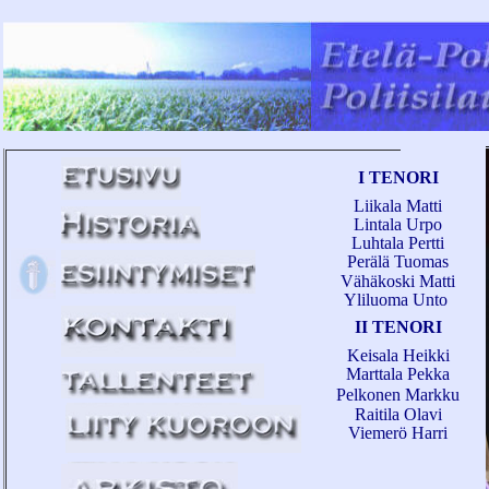
I TENORI
Liikala Matti
Lintala Urpo
Luhtala Pertti
Perälä Tuomas
Vähäkoski Matti
Yliluoma Unto
II TENORI
Keisala Heikki
Marttala Pekka
Pelkonen Markku
Raitila Olavi
Viemerö Harri