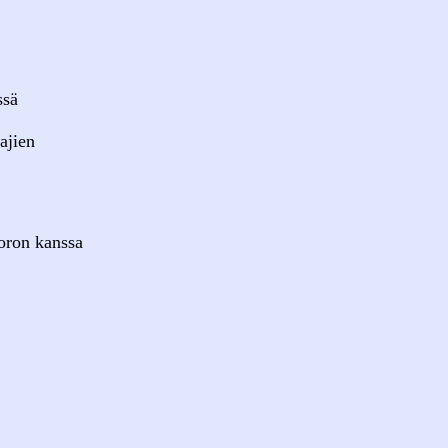
ssä
ajien
oron kanssa