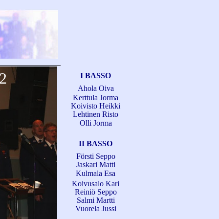
12
I BASSO
Ahola Oiva
Kerttula Jorma
Koivisto Heikki
Lehtinen Risto
Olli Jorma
II BASSO
Försti Seppo
Jaskari Matti
Kulmala Esa
Koivusalo Kari
Reiniö Seppo
Salmi Martti
Vuorela Jussi